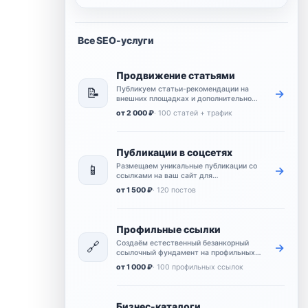
Все SEO-услуги
Продвижение статьями
Публикуем статьи-рекомендации на
📝
→
внешних площадках и дополнительно
усиливаем их переходами и
от 2 000 ₽
· 100 статей + трафик
поведенческими сигналами.
Публикации в соцсетях
Размещаем уникальные публикации со
📱
→
ссылками на ваш сайт для
естественных упоминаний и
от 1 500 ₽
· 120 постов
дополнительного охвата.
Профильные ссылки
Создаём естественный безанкорный
🔗
→
ссылочный фундамент на профильных
площадках для базового продвижения
от 1 000 ₽
· 100 профильных ссылок
сайта.
Бизнес-каталоги