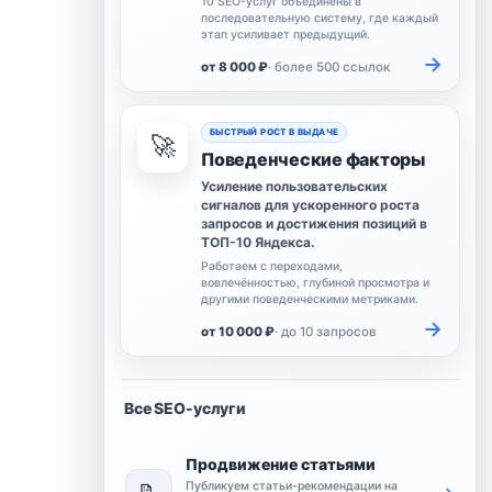
10 SEO-услуг объединены в
последовательную систему, где каждый
этап усиливает предыдущий.
→
от 8 000 ₽
· более 500 ссылок
БЫСТРЫЙ РОСТ В ВЫДАЧЕ
🚀
Поведенческие факторы
Усиление пользовательских
сигналов для ускоренного роста
запросов и достижения позиций в
ТОП-10 Яндекса.
Работаем с переходами,
вовлечённостью, глубиной просмотра и
другими поведенческими метриками.
→
от 10 000 ₽
· до 10 запросов
Все SEO-услуги
Продвижение статьями
Публикуем статьи-рекомендации на