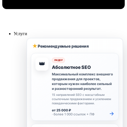
Услуги
★
Рекомендуемые решения
ЛИДЕР
👑
Абсолютное SEO
Максимальный комплекс внешнего
продвижения для проектов,
которым нужен наиболее сильный
и разносторонний результат.
15 направлений SEO с масштабным
ссылочным продвижением и усилением
поведенческими факторами.
от 25 000 ₽
→
· более 1 000 ссылок + ПФ