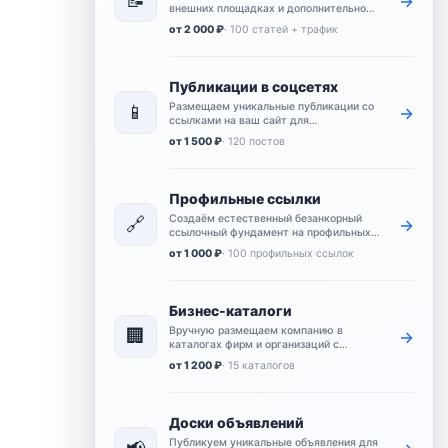
📝
→
внешних площадках и дополнительно
усиливаем их переходами и
от 2 000 ₽
· 100 статей + трафик
поведенческими сигналами.
Публикации в соцсетях
Размещаем уникальные публикации со
📱
→
ссылками на ваш сайт для
естественных упоминаний и
от 1 500 ₽
· 120 постов
дополнительного охвата.
Профильные ссылки
Создаём естественный безанкорный
🔗
→
ссылочный фундамент на профильных
площадках для базового продвижения
от 1 000 ₽
· 100 профильных ссылок
сайта.
Бизнес-каталоги
Вручную размещаем компанию в
🏢
→
каталогах фирм и организаций с
контактами, описанием и ссылкой на
от 1 200 ₽
· 15 каталогов
сайт.
Доски объявлений
Публикуем уникальные объявления для