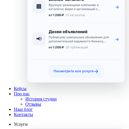
Вручную размещаем компанию в
🏢
→
каталогах фирм и организаций с
контактами, описанием и ссылкой на
от 1 200 ₽
· 15 каталогов
сайт.
Доски объявлений
Публикуем уникальные объявления для
📢
→
дополнительной видимости бизнеса,
расширения охвата и усиления
от 1 200 ₽
· 20 публикаций
коммерческого присутствия.
→
Посмотреть все услуги
Кейсы
Про нас
История студии
Отзывы
Наш блог
Контакты
Услуги