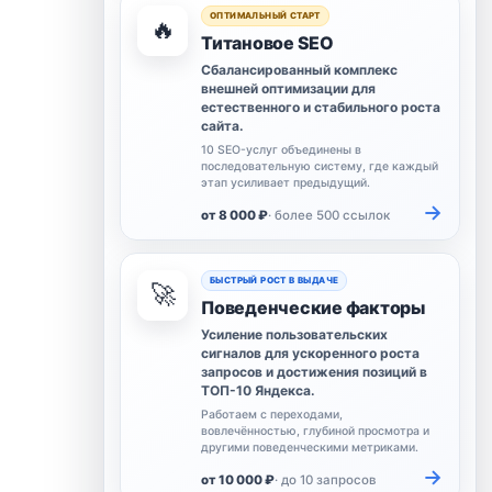
ОПТИМАЛЬНЫЙ СТАРТ
🔥
Титановое SEO
Сбалансированный комплекс
внешней оптимизации для
естественного и стабильного роста
сайта.
10 SEO-услуг объединены в
последовательную систему, где каждый
этап усиливает предыдущий.
→
от 8 000 ₽
· более 500 ссылок
БЫСТРЫЙ РОСТ В ВЫДАЧЕ
🚀
Поведенческие факторы
Усиление пользовательских
сигналов для ускоренного роста
запросов и достижения позиций в
ТОП-10 Яндекса.
Работаем с переходами,
вовлечённостью, глубиной просмотра и
другими поведенческими метриками.
→
от 10 000 ₽
· до 10 запросов