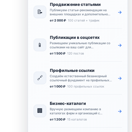
Продвижение статьями
Публикуем статьи-рекомендации на
📝
→
внешних площадках и дополнительно
усиливаем их переходами и
от 2 000 ₽
· 100 статей + трафик
поведенческими сигналами.
Публикации в соцсетях
Размещаем уникальные публикации со
📱
→
ссылками на ваш сайт для
естественных упоминаний и
от 1 500 ₽
· 120 постов
дополнительного охвата.
Профильные ссылки
Создаём естественный безанкорный
🔗
→
ссылочный фундамент на профильных
площадках для базового продвижения
от 1 000 ₽
· 100 профильных ссылок
сайта.
Бизнес-каталоги
Вручную размещаем компанию в
🏢
→
каталогах фирм и организаций с
контактами, описанием и ссылкой на
от 1 200 ₽
· 15 каталогов
сайт.