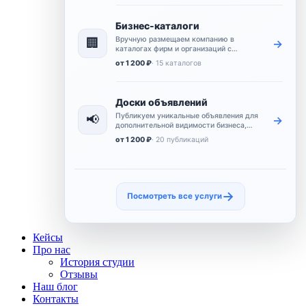
Бизнес-каталоги
Вручную размещаем компанию в
🏢
→
каталогах фирм и организаций с
контактами, описанием и ссылкой на
от 1 200 ₽
· 15 каталогов
сайт.
Доски объявлений
Публикуем уникальные объявления для
📢
→
дополнительной видимости бизнеса,
расширения охвата и усиления
от 1 200 ₽
· 20 публикаций
коммерческого присутствия.
→
Посмотреть все услуги
Кейсы
Про нас
История студии
Отзывы
Наш блог
Контакты