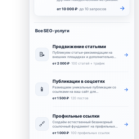
→
от 10 000 ₽
· до 10 запросов
Все SEO-услуги
Продвижение статьями
Публикуем статьи-рекомендации на
📝
→
внешних площадках и дополнительно
усиливаем их переходами и
от 2 000 ₽
· 100 статей + трафик
поведенческими сигналами.
Публикации в соцсетях
Размещаем уникальные публикации со
📱
→
ссылками на ваш сайт для
естественных упоминаний и
от 1 500 ₽
· 120 постов
дополнительного охвата.
Профильные ссылки
Создаём естественный безанкорный
🔗
→
ссылочный фундамент на профильных
площадках для базового продвижения
от 1 000 ₽
· 100 профильных ссылок
сайта.