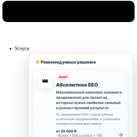
Услуги
★
Рекомендуемые решения
ЛИДЕР
👑
Абсолютное SEO
Максимальный комплекс внешнего
продвижения для проектов,
которым нужен наиболее сильный
и разносторонний результат.
15 направлений SEO с масштабным
ссылочным продвижением и усилением
поведенческими факторами.
от 25 000 ₽
→
· более 1 000 ссылок + ПФ